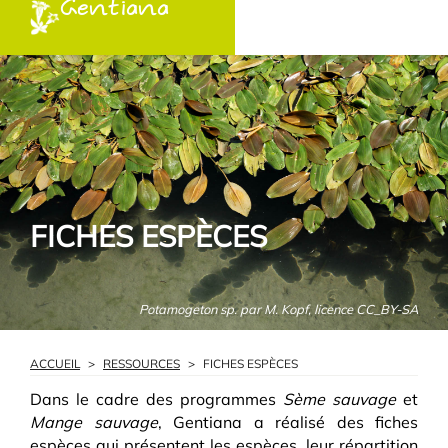
Gentiana
FICHES ESPÈCES
Potamogeton sp. par M. Kopf, licence CC_BY-SA
ACCUEIL
>
RESSOURCES
>
FICHES ESPÈCES
Dans le cadre des programmes
Sème sauvage
et
Mange sauvage
, Gentiana a réalisé des fiches
espèces qui présentent les espèces, leur répartition