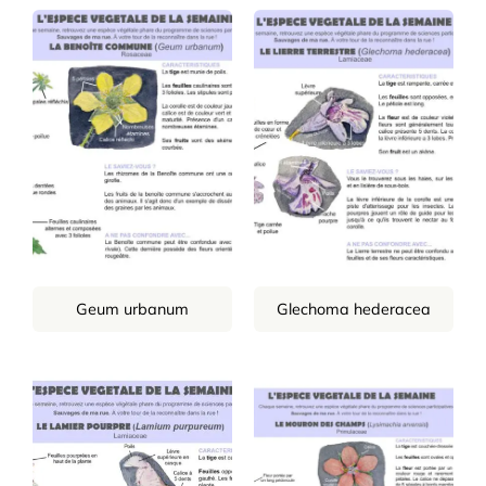
Geum urbanum
Glechoma hederacea