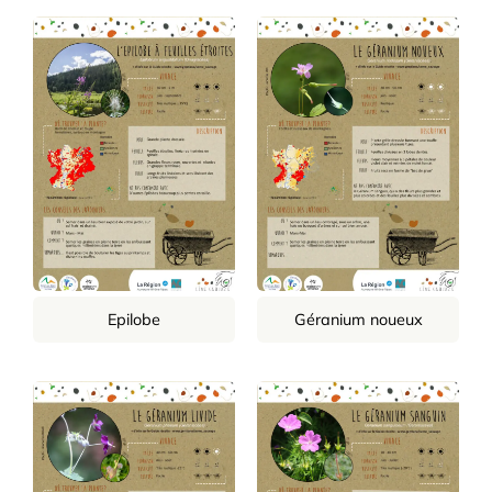
Epilobe
Géranium noueux