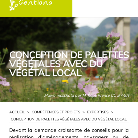
Gentiana
CONCEPTION DE PALETTES
VÉGÉTALES AVEC DU
VÉGÉTAL LOCAL
Malva moschata par M. Kopf, licence CC BY-SA
ACCUEIL
>
COMPÉTENCES ET PROJETS
>
EXPERTISES
>
CONCEPTION DE PALETTES VÉGÉTALES AVEC DU VÉGÉTAL LOCAL
Devant la demande croissante de conseils pour la
réalisation d’aménagements paysagers ou de