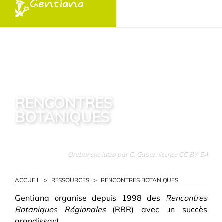
Gentiana
RENCONTRES
BOTANIQUES
Orobanche lutea par C. Gaber, licence CC BY-SA
ACCUEIL
>
RESSOURCES
>
RENCONTRES BOTANIQUES
Gentiana organise depuis 1998 des
Rencontres
Botaniques Régionales
(RBR) avec un succès
grandissant.