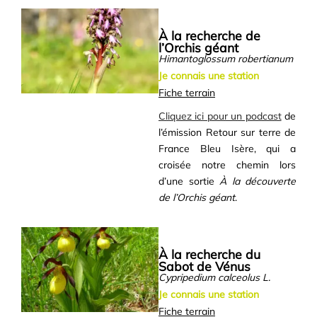
À la recherche de
l’Orchis géant
Himantoglossum robertianum
Je connais une station
Fiche terrain
Cliquez ici pour un podcast
de
l’émission Retour sur terre de
France Bleu Isère, qui a
croisée notre chemin lors
d’une sortie
À la découverte
de l’Orchis géant
.
À la recherche du
Sabot de Vénus
Cypripedium calceolus L.
Je connais une station
Fiche terrain