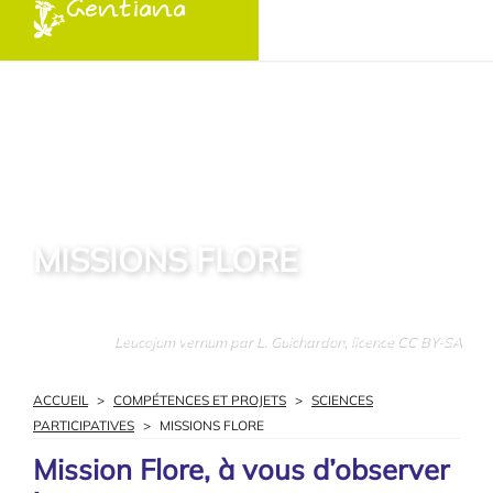
Gentiana
MISSIONS FLORE
Leucojum vernum par L. Guichardon, licence CC BY-SA
ACCUEIL
>
COMPÉTENCES ET PROJETS
>
SCIENCES
PARTICIPATIVES
>
MISSIONS FLORE
Mission Flore, à vous d’observer