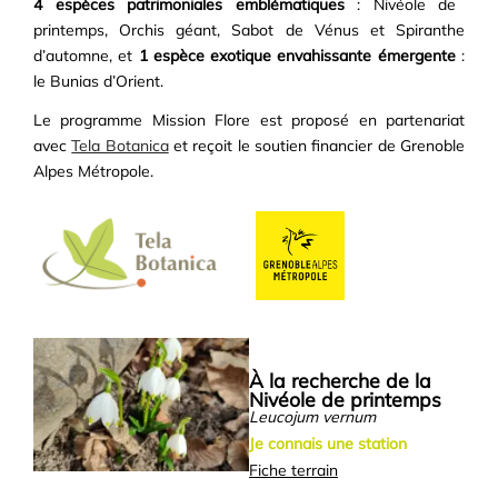
4 espèces patrimoniales emblématiques
: Nivéole de
printemps, Orchis géant, Sabot de Vénus et Spiranthe
d’automne, et
1 espèce exotique envahissante émergente
:
le Bunias d’Orient.
Le programme Mission Flore est proposé en partenariat
avec
Tela Botanica
et reçoit le soutien financier de Grenoble
Alpes Métropole.
À la recherche de la
Nivéole de printemps
Leucojum vernum
Je connais une station
Fiche terrain