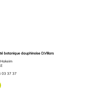
 botanique dauphinoise D.Villars
r Hakeim
LE
6 03 37 37