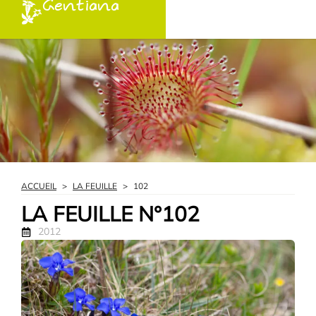
Gentiana
ACCUEIL
>
LA FEUILLE
>
102
LA FEUILLE N°102
2012