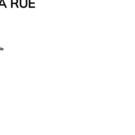
A RUE
le