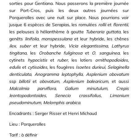
sorties pour Gentiana. Nous passerons la première journée
sur Port-Cros, puis les deux autres journées sur
Porquerolles avec une nuit sur place. Nous pourrions voir
jusque 6 espèces de Serapias, les romulées
rollii
et
florentii
,
les pelouses à hélianthème à goutte
Tuberaria guttata
, les
genêts
linifolia
,
monspessulana
et leur hybride, les chênes
ilex
,
suber
et leur hybride,
Vicia elegantissima
,
Lathyrus
tingitana
, les
Orobanche fuliginosa
et
O
.
sanguinea
, les
cytinets
hypocistis
et
ruber
, les lotiers
ornithopodioides
,
edulis
et
cytisoides
, les fougères
Isoetes
durieui
,
Selaginella
denticulata, Anogramma leptophylla, Asplenium obovatum
ssp
billotii
et
obovatum
,
Asplenium balearicum
, et aussi
Malcolmia parviflora, Galium minutulum, Crepis
leontopodontoides, Senecio crassifolius, Limonium
pseudominutum, Melomphis arabica
.
Encadrants : Serger Risser et Henri Michaud
Lieu : Porquerolles
Tarif : à définir