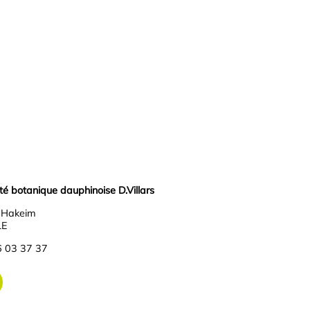
 botanique dauphinoise D.Villars
r Hakeim
LE
6 03 37 37