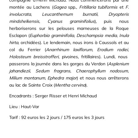
compagnie d'Henri Michaud. Nous commencerons par une
montée au Lachens (
Gagea
spp.,
Fritillaria tubiformis
et
F.
involucrata
,
Leucanthemum burnatii
,
Dryopteris
mindshelkensis
,
Cyanus graminifolius
), puis nous
herboriserons sur les pelouses marneuses de la Roque
Esclapon (
Euphorbia graminifolia
,
Deschampsia media
,
Inula
hirta
, orchidées). Le lendemain, nous irons à Caussols et au
col du Ferrier (
Anarrhinum laxiflorum
,
Erodium rodiei
,
Holosteum breisstrofferi
, pivoines, fritillaires). Lundi, nous
passerons la journée dans les gorges du Verdon (
Asplenium
jahandiezii
,
Sedum fragrans
,
Chaerophyllum nodosum
,
Milium montanum
,
Ephedra major
) et nous nous arrêterons
au lac de Sainte Croix (
Mentha cervina
).
Encadrants : Serger Risser et Henri Michaud
Lieu : Haut-Var
Tarif : 92 euros les 2 jours / 175 euros les 3 jours