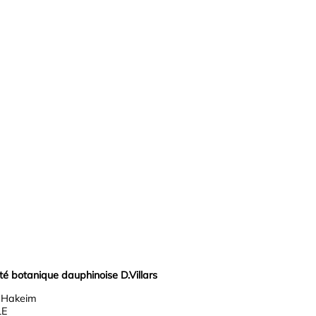
 botanique dauphinoise D.Villars
r Hakeim
LE