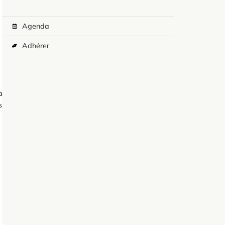
Agenda
Adhérer
à
s