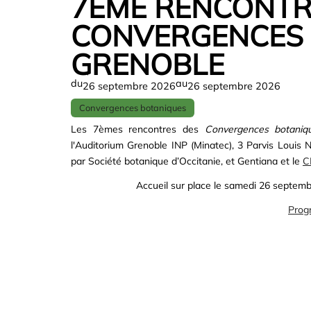
7ÈME RENCONTR
CONVERGENCES 
GRENOBLE
du
au
26 septembre 2026
26 septembre 2026
Convergences botaniques
Les 7èmes rencontres des
Convergences botaniq
l'
Auditorium Grenoble INP (Minatec), 3 Parvis Louis 
par Société botanique d’Occitanie, et Gentiana et le
C
Accueil sur place le samedi 26 septembr
Prog