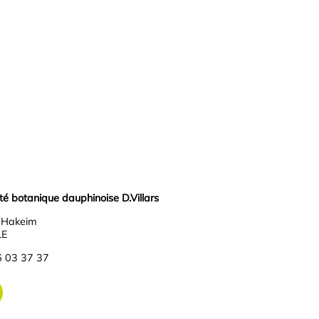
 botanique dauphinoise D.Villars
r Hakeim
LE
6 03 37 37